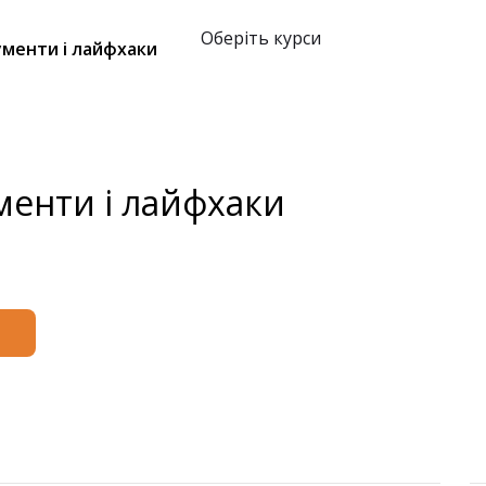
Оберіть курси
рументи і лайфхаки
ументи і лайфхаки