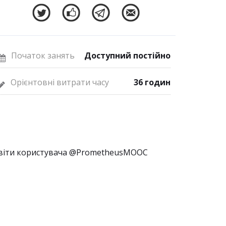
Початок занять
Доступний постійно
Орієнтовні витрати часу
36 годин
віти користувача @PrometheusMOOC