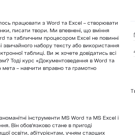
лось працювати з Word та Excel – створювати
нки, писати твори. Ми впевнені, що вміння
d та табличним процесором Excel не повинні
 звичайного набору тексту або використання
ктронної таблиці. Ви ж хочете довідатись всі
ам? Тоді курс «Документоведення в Word та
а мета – навчити вправно та грамотно
Т
ізноманітні інструменти MS Word та MS Excel і
ня. Він обов'язково стане в пригоді
ої освіти, абітурієнтам, учням старших